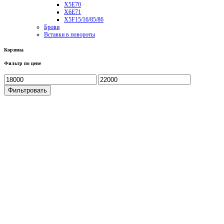
X5E70
X6E71
X5F15/16/85/86
Брови
Вставки в повороты
Корзина
Фильтр по цене
Фильтровать
Студия Автосвета ALT 96
Меню
Главная
Каталог
Как заказать?
Политика конфиденциальности
Где купить