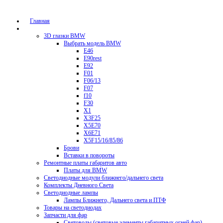
Главная
Каталог
3D глазки BMW
Выбрать модель BMW
E46
E90rest
E92
F01
F06/13
F07
f10
F30
X1
X3F25
X5E70
X6E71
X5F15/16/85/86
Брови
Вставки в повороты
Ремонтные платы габаритов авто
Платы для BMW
Светодиодные модули ближнего/дальнего света
Комплекты Дневного Света
Светодиодные лампы
Лампы Ближнего, Дальнего света и ПТФ
Товары на светодиодах
Запчасти для фар
Световоды (световые элементы габаритных огней фар)