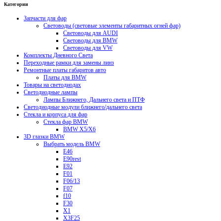
Категории
Запчасти для фар
Световоды (световые элементы габаритных огней фар)
Световоды для AUDI
Световоды для BMW
Световоды для VW
Комплекты Дневного Света
Переходные рамки для замены линз
Ремонтные платы габаритов авто
Платы для BMW
Товары на светодиодах
Светодиодные лампы
Лампы Ближнего, Дальнего света и ПТФ
Светодиодные модули ближнего/дальнего света
Стекла и корпуса для фар
Стекла фар BMW
BMW X5/X6
3D глазки BMW
Выбрать модель BMW
E46
E90rest
E92
F01
F06/13
F07
f10
F30
X1
X3F25