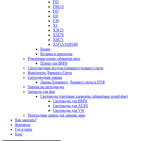
F01
F06/13
F07
f10
F30
X1
X3F25
X5E70
X6E71
X5F15/16/85/86
Брови
Вставки в повороты
Ремонтные платы габаритов авто
Платы для BMW
Светодиодные модули ближнего/дальнего света
Комплекты Дневного Света
Светодиодные лампы
Лампы Ближнего, Дальнего света и ПТФ
Товары на светодиодах
Запчасти для фар
Световоды (световые элементы габаритных огней фар)
Световоды для BMW
Световоды для AUDI
Световоды для VW
Переходные рамки для замены линз
Как заказать?
Контакты
Где купить
Блог