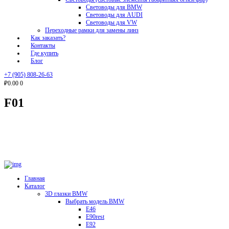
Световоды для BMW
Световоды для AUDI
Световоды для VW
Переходные рамки для замены линз
Как заказать?
Контакты
Где купить
Блог
+7 (905) 808-26-63
₽0.00
0
F01
Главная
Каталог
3D глазки BMW
Выбрать модель BMW
E46
E90rest
E92