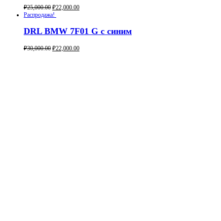
₽
25,000.00
₽
22,000.00
Buy now
Распродажа!
DRL BMW 7F01 G с синим
₽
30,000.00
₽
22,000.00
Buy now
Студия Автосвета ALT 96
Меню
Главная
Каталог
Как заказать?
Политика конфиденциальности
Где купить
Контакты
Контакты
Екатеринбург
alt96st@gmail.com
+7 (905) 808-26-63