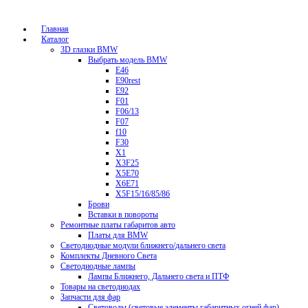
Главная
Каталог
3D глазки BMW
Выбрать модель BMW
E46
E90rest
E92
F01
F06/13
F07
f10
F30
X1
X3F25
X5E70
X6E71
X5F15/16/85/86
Брови
Вставки в повороты
Ремонтные платы габаритов авто
Платы для BMW
Светодиодные модули ближнего/дальнего света
Комплекты Дневного Света
Светодиодные лампы
Лампы Ближнего, Дальнего света и ПТФ
Товары на светодиодах
Запчасти для фар
Световоды (световые элементы габаритных огней фар)