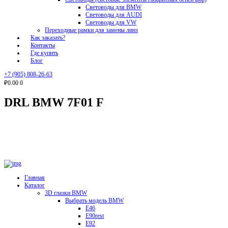
Световоды для BMW
Световоды для AUDI
Световоды для VW
Переходные рамки для замены линз
Как заказать?
Контакты
Где купить
Блог
+7 (905) 808-26-63
₽0.00
0
DRL BMW 7F01 F
Главная
Каталог
3D глазки BMW
Выбрать модель BMW
E46
E90rest
E92