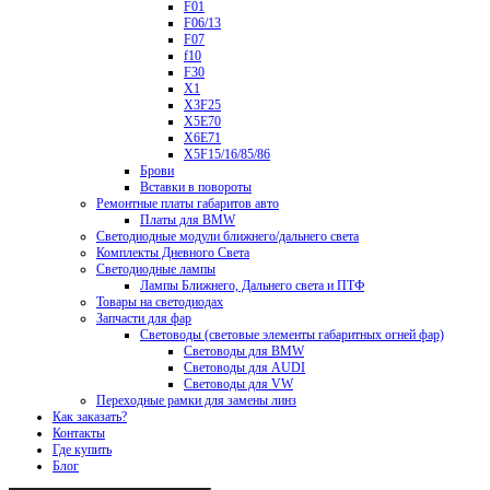
F01
F06/13
F07
f10
F30
X1
X3F25
X5E70
X6E71
X5F15/16/85/86
Брови
Вставки в повороты
Ремонтные платы габаритов авто
Платы для BMW
Светодиодные модули ближнего/дальнего света
Комплекты Дневного Света
Светодиодные лампы
Лампы Ближнего, Дальнего света и ПТФ
Товары на светодиодах
Запчасти для фар
Световоды (световые элементы габаритных огней фар)
Световоды для BMW
Световоды для AUDI
Световоды для VW
Переходные рамки для замены линз
Как заказать?
Контакты
Где купить
Блог