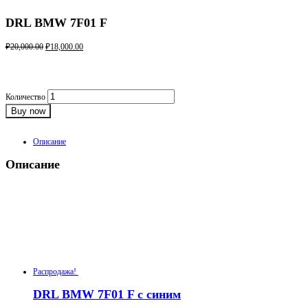
DRL BMW 7F01 F
₽
20,000.00
₽
18,000.00
Комплект:
Глазки в сборе- 4 шт
Количество
Buy now
Категория:
F01
Product ID:
2134
Описание
Описание
Глазки изготовлены в современном стиле марок BMW повторяя контуры и рисунки
оригинальных изделий.
Материал изделий оргстекло.
Похожие товары
Распродажа!
DRL BMW 7F01 F с синим