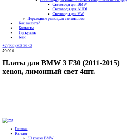
Световоды для BMW
Световоды для AUDI
Световоды для VW
Переходные рамки для замены линз
Как заказать?
Контакты
Где купить
Блог
+7 (905) 808-26-63
₽0.00
0
Платы для BMW 3 F30 (2011-2015)
xenon, лимонный свет 4шт.
Главная
Каталог
3D глазки BMW