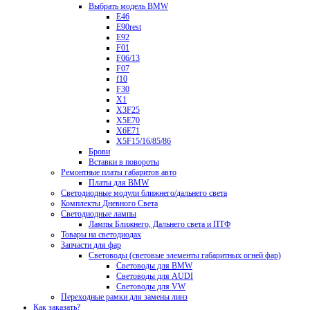
Выбрать модель BMW
E46
E90rest
E92
F01
F06/13
F07
f10
F30
X1
X3F25
X5E70
X6E71
X5F15/16/85/86
Брови
Вставки в повороты
Ремонтные платы габаритов авто
Платы для BMW
Светодиодные модули ближнего/дальнего света
Комплекты Дневного Света
Светодиодные лампы
Лампы Ближнего, Дальнего света и ПТФ
Товары на светодиодах
Запчасти для фар
Световоды (световые элементы габаритных огней фар)
Световоды для BMW
Световоды для AUDI
Световоды для VW
Переходные рамки для замены линз
Как заказать?