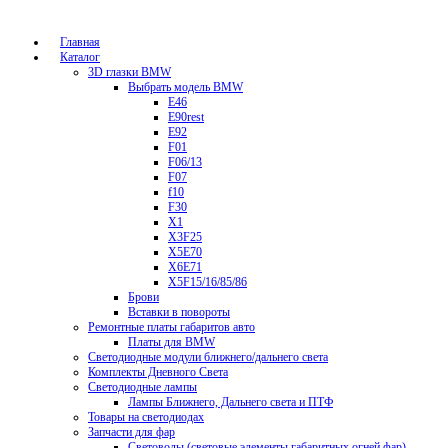
Главная
Каталог
3D глазки BMW
Выбрать модель BMW
E46
E90rest
E92
F01
F06/13
F07
f10
F30
X1
X3F25
X5E70
X6E71
X5F15/16/85/86
Брови
Вставки в повороты
Ремонтные платы габаритов авто
Платы для BMW
Светодиодные модули ближнего/дальнего света
Комплекты Дневного Света
Светодиодные лампы
Лампы Ближнего, Дальнего света и ПТФ
Товары на светодиодах
Запчасти для фар
Световоды (световые элементы габаритных огней фар)