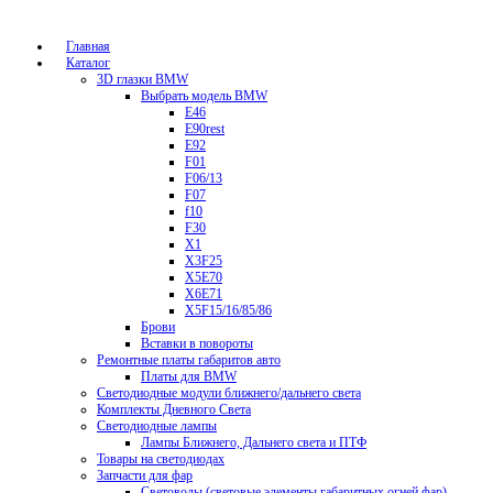
Главная
Каталог
3D глазки BMW
Выбрать модель BMW
E46
E90rest
E92
F01
F06/13
F07
f10
F30
X1
X3F25
X5E70
X6E71
X5F15/16/85/86
Брови
Вставки в повороты
Ремонтные платы габаритов авто
Платы для BMW
Светодиодные модули ближнего/дальнего света
Комплекты Дневного Света
Светодиодные лампы
Лампы Ближнего, Дальнего света и ПТФ
Товары на светодиодах
Запчасти для фар
Световоды (световые элементы габаритных огней фар)