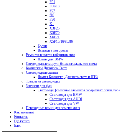
F01
F06/13
F07
f10
F30
X1
X3F25
X5E70
X6E71
X5F15/16/85/86
Брови
Вставки в повороты
Ремонтные платы габаритов авто
Платы для BMW
Светодиодные модули ближнего/дальнего света
Комплекты Дневного Света
Светодиодные лампы
Лампы Ближнего, Дальнего света и ПТФ
Товары на светодиодах
Запчасти для фар
Световоды (световые элементы габаритных огней фар)
Световоды для BMW
Световоды для AUDI
Световоды для VW
Переходные рамки для замены линз
Как заказать?
Контакты
Где купить
Блог