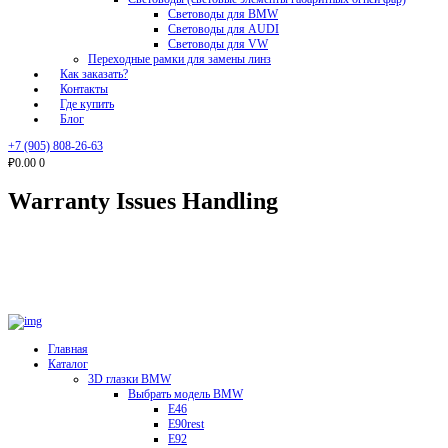
Световоды для BMW
Световоды для AUDI
Световоды для VW
Переходные рамки для замены линз
Как заказать?
Контакты
Где купить
Блог
+7 (905) 808-26-63
₽0.00
0
Warranty Issues Handling
Главная
Каталог
3D глазки BMW
Выбрать модель BMW
E46
E90rest
E92