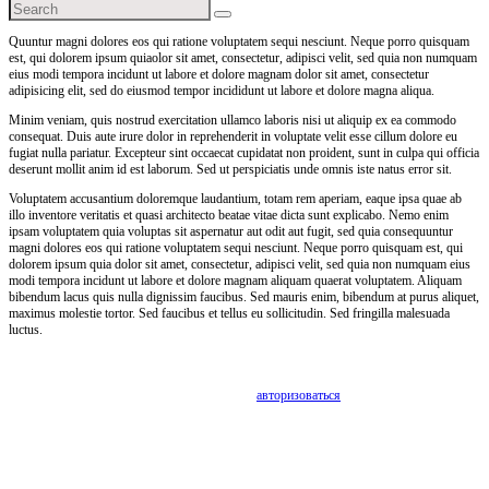
Quuntur magni dolores eos qui ratione voluptatem sequi nesciunt. Neque porro quisquam
est, qui dolorem ipsum quiaolor sit amet, consectetur, adipisci velit, sed quia non numquam
eius modi tempora incidunt ut labore et dolore magnam dolor sit amet, consectetur
adipisicing elit, sed do eiusmod tempor incididunt ut labore et dolore magna aliqua.
Minim veniam, quis nostrud exercitation ullamco laboris nisi ut aliquip ex ea commodo
consequat. Duis aute irure dolor in reprehenderit in voluptate velit esse cillum dolore eu
fugiat nulla pariatur. Excepteur sint occaecat cupidatat non proident, sunt in culpa qui officia
deserunt mollit anim id est laborum. Sed ut perspiciatis unde omnis iste natus error sit.
Voluptatem accusantium doloremque laudantium, totam rem aperiam, eaque ipsa quae ab
illo inventore veritatis et quasi architecto beatae vitae dicta sunt explicabo. Nemo enim
ipsam voluptatem quia voluptas sit aspernatur aut odit aut fugit, sed quia consequuntur
magni dolores eos qui ratione voluptatem sequi nesciunt. Neque porro quisquam est, qui
dolorem ipsum quia dolor sit amet, consectetur, adipisci velit, sed quia non numquam eius
modi tempora incidunt ut labore et dolore magnam aliquam quaerat voluptatem. Aliquam
bibendum lacus quis nulla dignissim faucibus. Sed mauris enim, bibendum at purus aliquet,
maximus molestie tortor. Sed faucibus et tellus eu sollicitudin. Sed fringilla malesuada
luctus.
Leave a comment
Для отправки комментария вам необходимо
авторизоваться
.