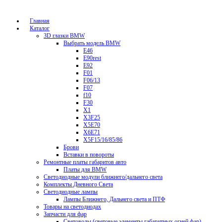
Главная
Каталог
3D глазки BMW
Выбрать модель BMW
E46
E90rest
E92
F01
F06/13
F07
f10
F30
X1
X3F25
X5E70
X6E71
X5F15/16/85/86
Брови
Вставки в повороты
Ремонтные платы габаритов авто
Платы для BMW
Светодиодные модули ближнего/дальнего света
Комплекты Дневного Света
Светодиодные лампы
Лампы Ближнего, Дальнего света и ПТФ
Товары на светодиодах
Запчасти для фар
Световоды (световые элементы габаритных огней фар)