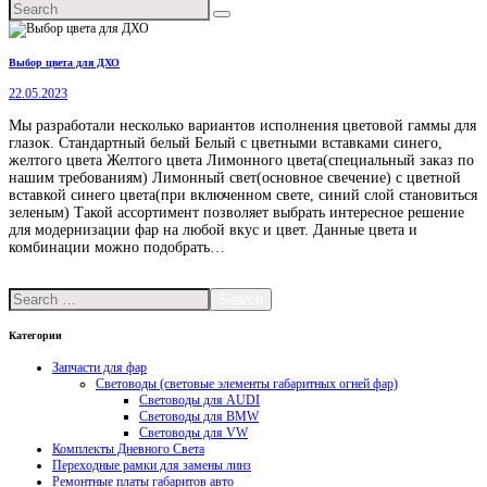
Выбор цвета для ДХО
22.05.2023
Мы разработали несколько вариантов исполнения цветовой гаммы для
глазок. Стандартный белый Белый с цветными вставками синего,
желтого цвета Желтого цвета Лимонного цвета(специальный заказ по
нашим требованиям) Лимонный свет(основное свечение) с цветной
вставкой синего цвета(при включенном свете, синий слой становиться
зеленым) Такой ассортимент позволяет выбрать интересное решение
для модернизации фар на любой вкус и цвет. Данные цвета и
комбинации можно подобрать…
Подробнее
Search
Категории
Запчасти для фар
Световоды (световые элементы габаритных огней фар)
Световоды для AUDI
Световоды для BMW
Световоды для VW
Комплекты Дневного Света
Переходные рамки для замены линз
Ремонтные платы габаритов авто