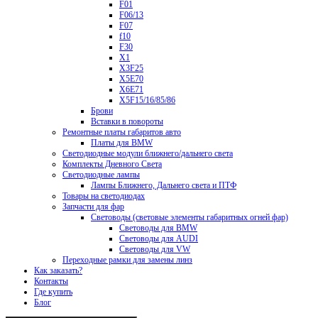
F01
F06/13
F07
f10
F30
X1
X3F25
X5E70
X6E71
X5F15/16/85/86
Брови
Вставки в повороты
Ремонтные платы габаритов авто
Платы для BMW
Светодиодные модули ближнего/дальнего света
Комплекты Дневного Света
Светодиодные лампы
Лампы Ближнего, Дальнего света и ПТФ
Товары на светодиодах
Запчасти для фар
Световоды (световые элементы габаритных огней фар)
Световоды для BMW
Световоды для AUDI
Световоды для VW
Переходные рамки для замены линз
Как заказать?
Контакты
Где купить
Блог