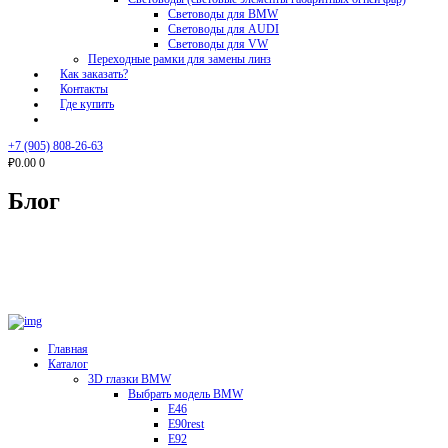
Световоды для BMW
Световоды для AUDI
Световоды для VW
Переходные рамки для замены линз
Как заказать?
Контакты
Где купить
Блог
+7 (905) 808-26-63
₽0.00
0
Блог
Главная
Каталог
3D глазки BMW
Выбрать модель BMW
E46
E90rest
E92