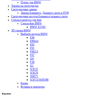
Платы для BMW
Товары на светодиодах
Светодиодные лампы
Лампы Ближнего, Дальнего света и ПТФ
Светодиодные модули ближнего/дальнего света
Стекла и корпуса для фар
Стекла фар BMW
BMW X5/X6
3D глазки BMW
Выбрать модель BMW
E46
E90rest
E92
F01
F06/13
F07
f10
F30
X1
X3F25
X5E70
X6E71
X5F15/16/85/86
Брови
Вставки в повороты
Корзина