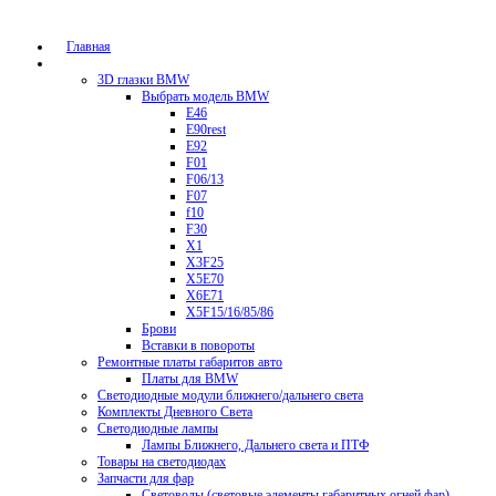
Главная
Каталог
3D глазки BMW
Выбрать модель BMW
E46
E90rest
E92
F01
F06/13
F07
f10
F30
X1
X3F25
X5E70
X6E71
X5F15/16/85/86
Брови
Вставки в повороты
Ремонтные платы габаритов авто
Платы для BMW
Светодиодные модули ближнего/дальнего света
Комплекты Дневного Света
Светодиодные лампы
Лампы Ближнего, Дальнего света и ПТФ
Товары на светодиодах
Запчасти для фар
Световоды (световые элементы габаритных огней фар)