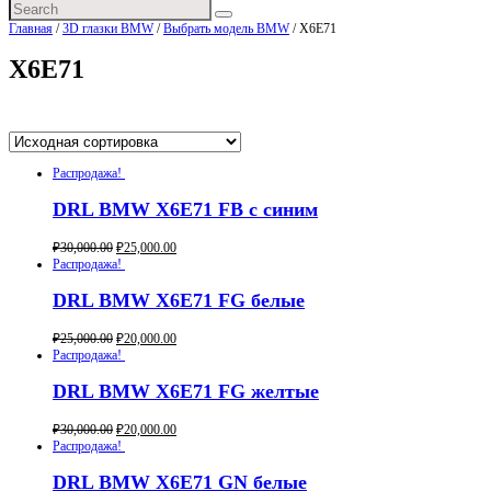
Главная
/
3D глазки BMW
/
Выбрать модель BMW
/ X6E71
X6E71
Здесь все 10 товаров
Распродажа!
DRL BMW X6E71 FB с синим
₽
30,000.00
₽
25,000.00
Buy now
Распродажа!
DRL BMW X6E71 FG белые
₽
25,000.00
₽
20,000.00
Buy now
Распродажа!
DRL BMW X6E71 FG желтые
₽
30,000.00
₽
20,000.00
Buy now
Распродажа!
DRL BMW X6E71 GN белые