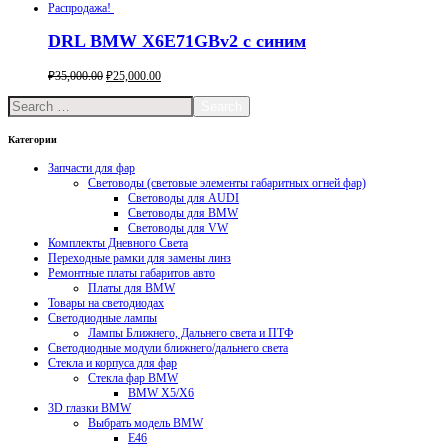
Распродажа!
DRL BMW X6E71GBv2 с синим
₽
35,000.00
₽
25,000.00
Buy now
Search
Категории
Запчасти для фар
Световоды (световые элементы габаритных огней фар)
Световоды для AUDI
Световоды для BMW
Световоды для VW
Комплекты Дневного Света
Переходные рамки для замены линз
Ремонтные платы габаритов авто
Платы для BMW
Товары на светодиодах
Светодиодные лампы
Лампы Ближнего, Дальнего света и ПТФ
Светодиодные модули ближнего/дальнего света
Стекла и корпуса для фар
Стекла фар BMW
BMW X5/X6
3D глазки BMW
Выбрать модель BMW
E46