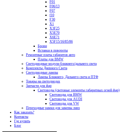
F01
F06/13
F07
f10
F30
X1
X3F25
X5E70
X6E71
X5F15/16/85/86
Брови
Вставки в повороты
Ремонтные платы габаритов авто
Платы для BMW
Светодиодные модули ближнего/дальнего света
Комплекты Дневного Света
Светодиодные лампы
Лампы Ближнего, Дальнего света и ПТФ
Товары на светодиодах
Запчасти для фар
Световоды (световые элементы габаритных огней фар)
Световоды для BMW
Световоды для AUDI
Световоды для VW
Переходные рамки для замены линз
Как заказать?
Контакты
Где купить
Блог