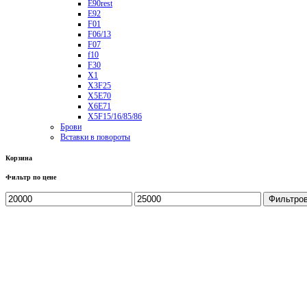
E90rest
E92
F01
F06/13
F07
f10
F30
X1
X3F25
X5E70
X6E71
X5F15/16/85/86
Брови
Вставки в повороты
Корзина
Фильтр по цене
Фильтро
Студия Автосвета ALT 96