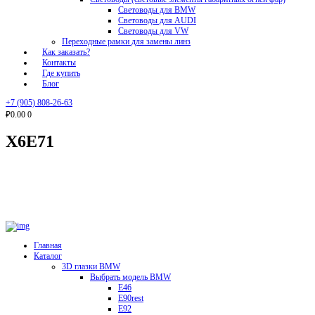
Световоды для BMW
Световоды для AUDI
Световоды для VW
Переходные рамки для замены линз
Как заказать?
Контакты
Где купить
Блог
+7 (905) 808-26-63
₽0.00
0
X6E71
Главная
Каталог
3D глазки BMW
Выбрать модель BMW
E46
E90rest
E92