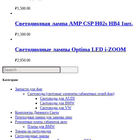
₽
1,500.00
Buy now
Светодиодная лампа AMP CSP H02s HB4 1шт.
₽
1,500.00
Buy now
Светодиодные лампы Optima LED i-ZOOM
₽
2,950.00
Buy now
Search
Категории
Запчасти для фар
Световоды (световые элементы габаритных огней фар)
Световоды для AUDI
Световоды для BMW
Световоды для VW
Комплекты Дневного Света
Переходные рамки для замены линз
Ремонтные платы габаритов авто
Платы для BMW
Товары на светодиодах
Светодиодные лампы