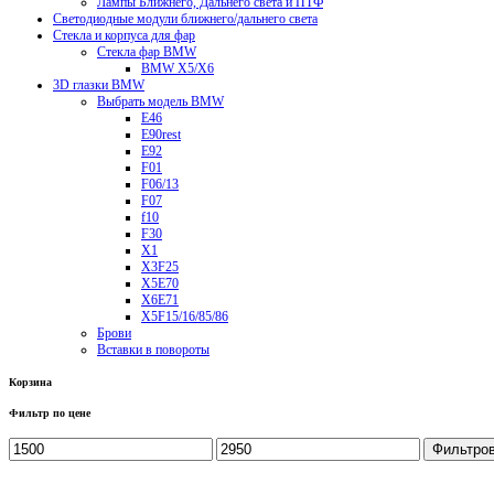
Лампы Ближнего, Дальнего света и ПТФ
Светодиодные модули ближнего/дальнего света
Стекла и корпуса для фар
Стекла фар BMW
BMW X5/X6
3D глазки BMW
Выбрать модель BMW
E46
E90rest
E92
F01
F06/13
F07
f10
F30
X1
X3F25
X5E70
X6E71
X5F15/16/85/86
Брови
Вставки в повороты
Корзина
Фильтр по цене
Фильтро