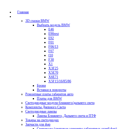
Главная
Каталог
3D глазки BMW
Выбрать модель BMW
E46
E90rest
E92
F01
F06/13
F07
f10
F30
X1
X3F25
X5E70
X6E71
X5F15/16/85/86
Брови
Вставки в повороты
Ремонтные платы габаритов авто
Платы для BMW
Светодиодные модули ближнего/дальнего света
Комплекты Дневного Света
Светодиодные лампы
Лампы Ближнего, Дальнего света и ПТФ
Товары на светодиодах
Запчасти для фар
Световоды (световые элементы габаритных огней фар)