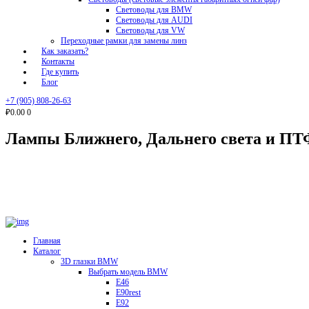
Световоды для BMW
Световоды для AUDI
Световоды для VW
Переходные рамки для замены линз
Как заказать?
Контакты
Где купить
Блог
+7 (905) 808-26-63
₽0.00
0
Лампы Ближнего, Дальнего света и ПТ
Главная
Каталог
3D глазки BMW
Выбрать модель BMW
E46
E90rest
E92