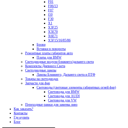
F01
F06/13
F07
f10
F30
X1
X3F25
X5E70
X6E71
X5F15/16/85/86
Брови
Вставки в повороты
Ремонтные платы габаритов авто
Платы для BMW
Светодиодные модули ближнего/дальнего света
Комплекты Дневного Света
Светодиодные лампы
Лампы Ближнего, Дальнего света и ПТФ
Товары на светодиодах
Запчасти для фар
Световоды (световые элементы габаритных огней фар)
Световоды для BMW
Световоды для AUDI
Световоды для VW
Переходные рамки для замены линз
Как заказать?
Контакты
Где купить
Блог