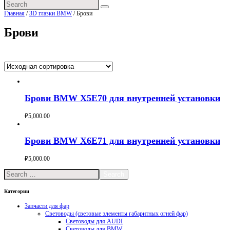
Главная
/
3D глазки BMW
/ Брови
Брови
Здесь все 2 товара
Брови BMW X5E70 для внутренней установки
₽
5,000.00
Buy now
Брови BMW X6E71 для внутренней установки
₽
5,000.00
Buy now
Search
Категории
Запчасти для фар
Световоды (световые элементы габаритных огней фар)
Световоды для AUDI
Световоды для BMW