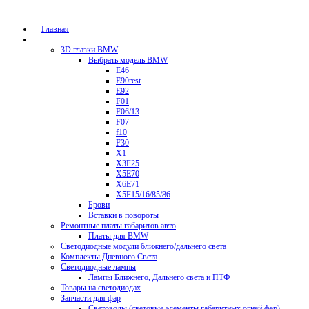
Главная
Каталог
3D глазки BMW
Выбрать модель BMW
E46
E90rest
E92
F01
F06/13
F07
f10
F30
X1
X3F25
X5E70
X6E71
X5F15/16/85/86
Брови
Вставки в повороты
Ремонтные платы габаритов авто
Платы для BMW
Светодиодные модули ближнего/дальнего света
Комплекты Дневного Света
Светодиодные лампы
Лампы Ближнего, Дальнего света и ПТФ
Товары на светодиодах
Запчасти для фар
Световоды (световые элементы габаритных огней фар)