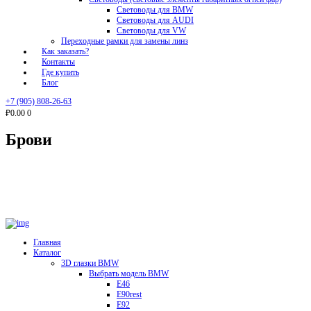
Световоды для BMW
Световоды для AUDI
Световоды для VW
Переходные рамки для замены линз
Как заказать?
Контакты
Где купить
Блог
+7 (905) 808-26-63
₽0.00
0
Брови
Главная
Каталог
3D глазки BMW
Выбрать модель BMW
E46
E90rest
E92