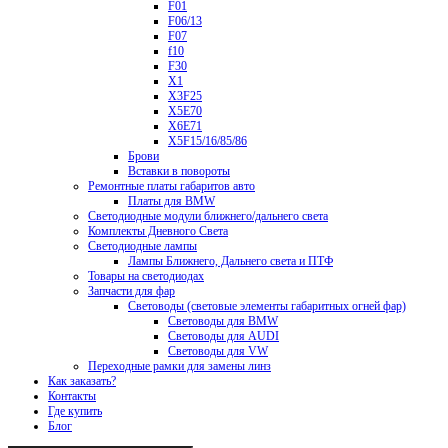
F01
F06/13
F07
f10
F30
X1
X3F25
X5E70
X6E71
X5F15/16/85/86
Брови
Вставки в повороты
Ремонтные платы габаритов авто
Платы для BMW
Светодиодные модули ближнего/дальнего света
Комплекты Дневного Света
Светодиодные лампы
Лампы Ближнего, Дальнего света и ПТФ
Товары на светодиодах
Запчасти для фар
Световоды (световые элементы габаритных огней фар)
Световоды для BMW
Световоды для AUDI
Световоды для VW
Переходные рамки для замены линз
Как заказать?
Контакты
Где купить
Блог