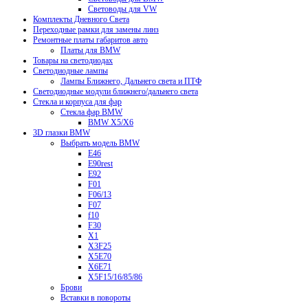
Световоды для VW
Комплекты Дневного Света
Переходные рамки для замены линз
Ремонтные платы габаритов авто
Платы для BMW
Товары на светодиодах
Светодиодные лампы
Лампы Ближнего, Дальнего света и ПТФ
Светодиодные модули ближнего/дальнего света
Стекла и корпуса для фар
Стекла фар BMW
BMW X5/X6
3D глазки BMW
Выбрать модель BMW
E46
E90rest
E92
F01
F06/13
F07
f10
F30
X1
X3F25
X5E70
X6E71
X5F15/16/85/86
Брови
Вставки в повороты