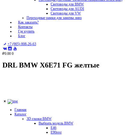
Световоды для BMW
Световоды для AUDI
Световоды для VW
Переходные рамки для замены линз
Как заказать?
Контакты
Где купить
Блог
+7 (905) 808-26-63
₽0.00
0
DRL BMW X6E71 FG желтые
Главная
Каталог
3D глазки BMW
Выбрать модель BMW
E46
E90rest