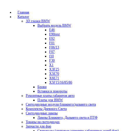
Главная
Каталог
3D глазки BMW
Выбрать модель BMW
E46
E90rest
E92
F01
F06/13
F07
f10
F30
X1
X3F25
X5E70
X6E71
X5F15/16/85/86
Брови
Вставки в повороты
Ремонтные платы габаритов авто
Платы для BMW
Светодиодные модули ближнего/дальнего света
Комплекты Дневного Света
Светодиодные лампы
Лампы Ближнего, Дальнего света и ПТФ
Товары на светодиодах
Запчасти для фар
Световоды (световые элементы габаритных огней фар)