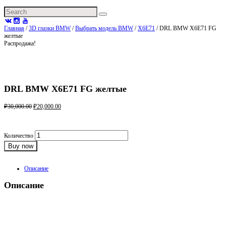
Главная
/
3D глазки BMW
/
Выбрать модель BMW
/
X6E71
/ DRL BMW X6E71 FG
желтые
Распродажа!
DRL BMW X6E71 FG желтые
₽
30,000.00
₽
20,000.00
3D глазки для BMW X6E71 в стиле F серии с полкой
Количество
Buy now
Категория:
X6E71
Product ID:
3148
Описание
Описание
Стильные 3D глазки в современном стиле.
Данный стиль под DTM желтого цвета