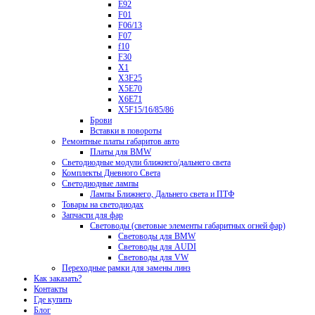
E92
F01
F06/13
F07
f10
F30
X1
X3F25
X5E70
X6E71
X5F15/16/85/86
Брови
Вставки в повороты
Ремонтные платы габаритов авто
Платы для BMW
Светодиодные модули ближнего/дальнего света
Комплекты Дневного Света
Светодиодные лампы
Лампы Ближнего, Дальнего света и ПТФ
Товары на светодиодах
Запчасти для фар
Световоды (световые элементы габаритных огней фар)
Световоды для BMW
Световоды для AUDI
Световоды для VW
Переходные рамки для замены линз
Как заказать?
Контакты
Где купить
Блог