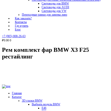
Световоды для BMW
Световоды для AUDI
Световоды для VW
Переходные рамки для замены линз
Как заказать?
Контакты
Где купить
Блог
+7 (905) 808-26-63
₽0.00
0
Рем комплект фар BMW X3 F25
рестайлинг
Главная
Каталог
3D глазки BMW
Выбрать модель BMW
E46