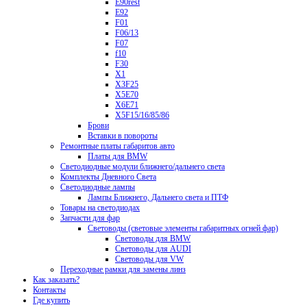
E90rest
E92
F01
F06/13
F07
f10
F30
X1
X3F25
X5E70
X6E71
X5F15/16/85/86
Брови
Вставки в повороты
Ремонтные платы габаритов авто
Платы для BMW
Светодиодные модули ближнего/дальнего света
Комплекты Дневного Света
Светодиодные лампы
Лампы Ближнего, Дальнего света и ПТФ
Товары на светодиодах
Запчасти для фар
Световоды (световые элементы габаритных огней фар)
Световоды для BMW
Световоды для AUDI
Световоды для VW
Переходные рамки для замены линз
Как заказать?
Контакты
Где купить