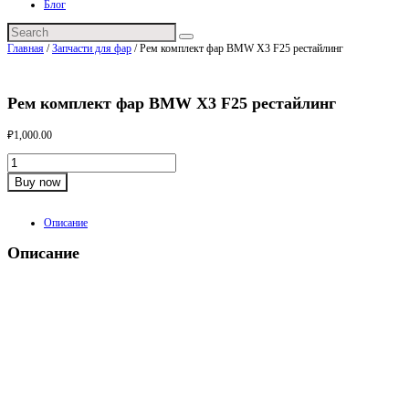
Блог
Главная
/
Запчасти для фар
/ Рем комплект фар BMW X3 F25 рестайлинг
Рем комплект фар BMW X3 F25 рестайлинг
₽
1,000.00
Количество
Buy now
Категория:
Запчасти для фар
Product ID:
2809
Описание
Описание
В наличии рем комплекты фар
63 11 7 401 167 на левую фару
63 11 7 401 168 на правую фару
Оригинал