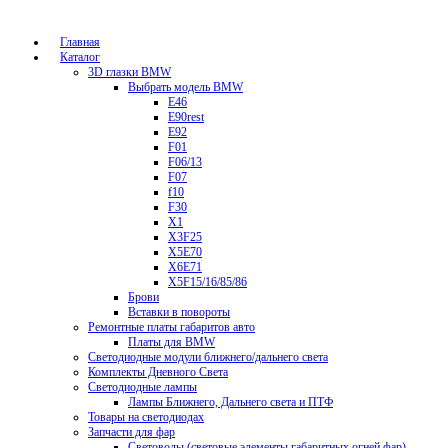
Главная
Каталог
3D глазки BMW
Выбрать модель BMW
E46
E90rest
E92
F01
F06/13
F07
f10
F30
X1
X3F25
X5E70
X6E71
X5F15/16/85/86
Брови
Вставки в повороты
Ремонтные платы габаритов авто
Платы для BMW
Светодиодные модули ближнего/дальнего света
Комплекты Дневного Света
Светодиодные лампы
Лампы Ближнего, Дальнего света и ПТФ
Товары на светодиодах
Запчасти для фар
Световоды (световые элементы габаритных огней фар)