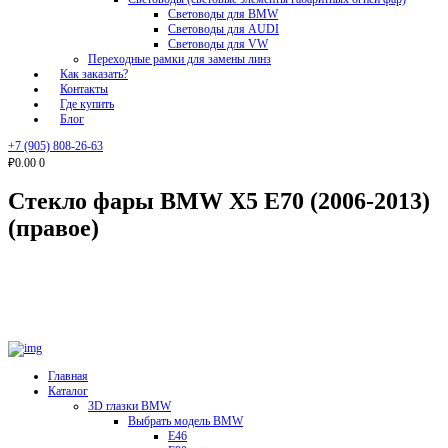
Световоды для BMW
Световоды для AUDI
Световоды для VW
Переходные рамки для замены линз
Как заказать?
Контакты
Где купить
Блог
+7 (905) 808-26-63
₽0.00
0
Стекло фары BMW X5 E70 (2006-2013)
(правое)
Главная
Каталог
3D глазки BMW
Выбрать модель BMW
E46