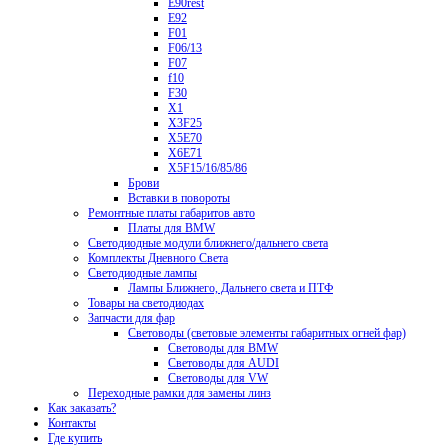
E90rest
E92
F01
F06/13
F07
f10
F30
X1
X3F25
X5E70
X6E71
X5F15/16/85/86
Брови
Вставки в повороты
Ремонтные платы габаритов авто
Платы для BMW
Светодиодные модули ближнего/дальнего света
Комплекты Дневного Света
Светодиодные лампы
Лампы Ближнего, Дальнего света и ПТФ
Товары на светодиодах
Запчасти для фар
Световоды (световые элементы габаритных огней фар)
Световоды для BMW
Световоды для AUDI
Световоды для VW
Переходные рамки для замены линз
Как заказать?
Контакты
Где купить