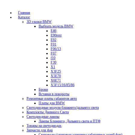
Главная
Каталог
3D глазки BMW
Выбрать модель BMW
E46
E90rest
E92
F01
F06/13
F07
f10
F30
X1
X3F25
X5E70
X6E71
X5F15/16/85/86
Брови
Вставки в повороты
Ремонтные платы габаритов авто
Платы для BMW
Светодиодные модули ближнего/дальнего света
Комплекты Дневного Света
Светодиодные лампы
Лампы Ближнего, Дальнего света и ПТФ
Товары на светодиодах
Запчасти для фар
Световоды (световые элементы габаритных огней фар)