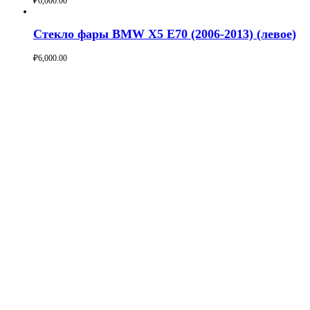
₽
6,000.00
Buy now
Стекло фары BMW X5 E70 (2006-2013) (левое)
₽
6,000.00
Buy now
Студия Автосвета ALT 96
Меню
Главная
Каталог
Как заказать?
Политика конфиденциальности
Где купить
Контакты
Контакты
Екатеринбург
alt96st@gmail.com
+7 (905) 808-26-63