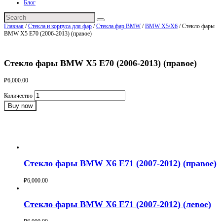
Блог
Главная
/
Стекла и корпуса для фар
/
Стекла фар BMW
/
BMW X5/X6
/ Стекло фары
BMW X5 E70 (2006-2013) (правое)
Стекло фары BMW X5 E70 (2006-2013) (правое)
₽
6,000.00
Количество
Buy now
Категория:
BMW X5/X6
Product ID:
2834
Похожие товары
Стекло фары BMW X6 E71 (2007-2012) (правое)
₽
6,000.00
Buy now
Стекло фары BMW X6 E71 (2007-2012) (левое)